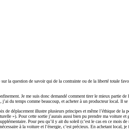
ur la question de savoir qui de la contrainte ou de la liberté totale fav
finement. Je me suis donc demandé comment tirer le mieux partie de la 
ed, j’ai du temps comme beaucoup, et acheter à un producteur local. Il se
oix de déplacement illustre plusieurs principes et même l’éthique de la 
turelle »). Pour cette sortie j’aurais aussi bien pu prendre ma voiture e
supplémentaire. Pour peu qu’il y ait du soleil (c’est le cas en ce mois d
essaire à la voiture et l’énergie, c’est précieux. En achetant local, je 