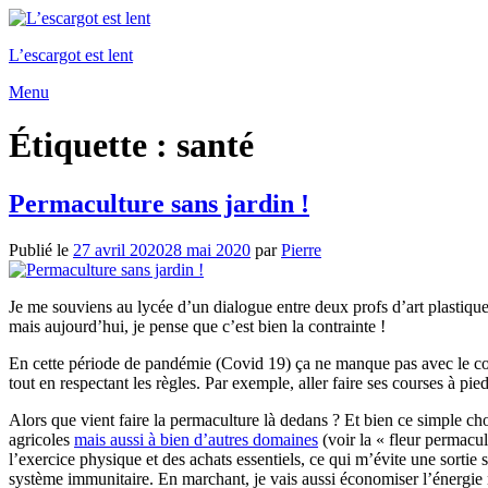
Aller
au
L’escargot est lent
contenu
Menu
Étiquette :
santé
Permaculture sans jardin !
Publié le
27 avril 2020
28 mai 2020
par
Pierre
Je me souviens au lycée d’un dialogue entre deux profs d’art plastique s
mais aujourd’hui, je pense que c’est bien la contrainte !
En cette période de pandémie (Covid 19) ça ne manque pas avec le con
tout en respectant les règles. Par exemple, aller faire ses courses à pi
Alors que vient faire la permaculture là dedans ? Et bien ce simple ch
agricoles
mais aussi à bien d’autres domaines
(voir la « fleur permacul
l’exercice physique et des achats essentiels, ce qui m’évite une sortie 
système immunitaire. En marchant, je vais aussi économiser l’énergie néc