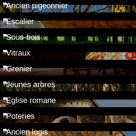
Ancien pigeonnier
Escalier
Sous-bois
Vitraux
Grenier
Jeunes arbres
Eglise romane
Poteries
Ancien logis