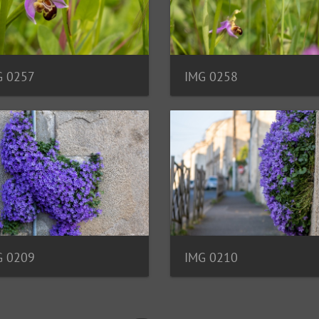
G 0257
IMG 0258
G 0209
IMG 0210