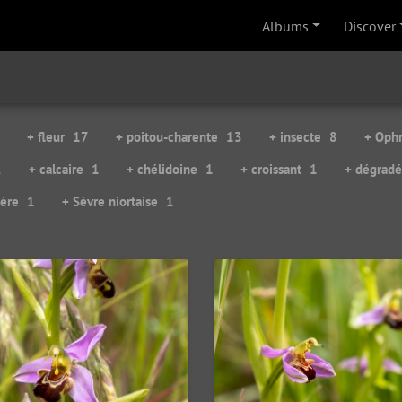
Albums
Discover
+ fleur
17
+ poitou-charente
13
+ insecte
8
+ Ophr
2
+ calcaire
1
+ chélidoine
1
+ croissant
1
+ dégradé
ière
1
+ Sèvre niortaise
1