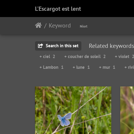
L'Escargot est lent
Keyword
Niort
Related keywords
Search in this set
+ ciel
2
+ coucher de soleil
2
+ violet
+ Lambon
1
+ lune
1
+ mur
1
+ riv