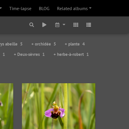
Time-lapse
BLOG
Related albums
ys abeille
5
+ orchidée
5
+ plante
4
1
+ Deux-sèvres
1
+ herbe-à-robert
1