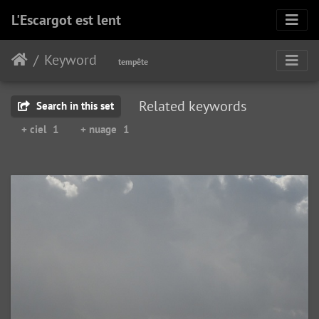
L'Escargot est lent
Keyword
tempête
Related keywords
Search in this set
+ ciel
1
+ nuage
1